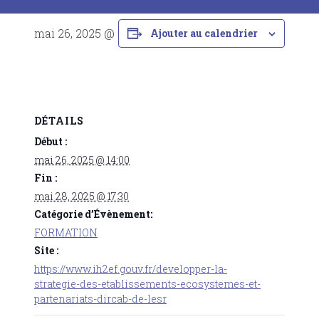
mai 26, 2025 @ 14:00
-
mai 28, 2025 @ 17:30
Ajouter au calendrier
DÉTAILS
Début :
mai 26, 2025 @ 14:00
Fin :
mai 28, 2025 @ 17:30
Catégorie d’Évènement:
FORMATION
Site :
https://www.ih2ef.gouv.fr/developper-la-
strategie-des-etablissements-ecosystemes-et-
partenariats-dircab-de-lesr