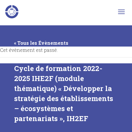
Skip
to
content
« Tous les Évènements
Cet évènement est passé.
Cycle de formation 2022-
2025 IHE2F (module
thématique) « Développer la
stratégie des établissements
– écosystèmes et
partenariats », IH2EF